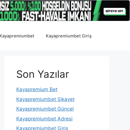
Kayapremiumbet
Kayapremiumbet Giriş
Son Yazılar
Kayapremium Bet
Kayapremiumbet Şikayet
Kayapremiumbet Güncel
Kayapremiumbet Adresi
Kayapremiumbet Giriş