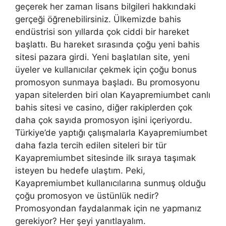
geçerek her zaman lisans bilgileri hakkındaki
gerçeği öğrenebilirsiniz. Ülkemizde bahis
endüstrisi son yıllarda çok ciddi bir hareket
başlattı. Bu hareket sırasında çoğu yeni bahis
sitesi pazara girdi. Yeni başlatılan site, yeni
üyeler ve kullanıcılar çekmek için çoğu bonus
promosyon sunmaya başladı. Bu promosyonu
yapan sitelerden biri olan Kayapremiumbet canlı
bahis sitesi ve casino, diğer rakiplerden çok
daha çok sayıda promosyon işini içeriyordu.
Türkiye’de yaptığı çalışmalarla Kayapremiumbet
daha fazla tercih edilen siteleri bir tür
Kayapremiumbet sitesinde ilk sıraya taşımak
isteyen bu hedefe ulaştım. Peki,
Kayapremiumbet kullanıcılarına sunmuş olduğu
çoğu promosyon ve üstünlük nedir?
Promosyondan faydalanmak için ne yapmanız
gerekiyor? Her şeyi yanıtlayalım.