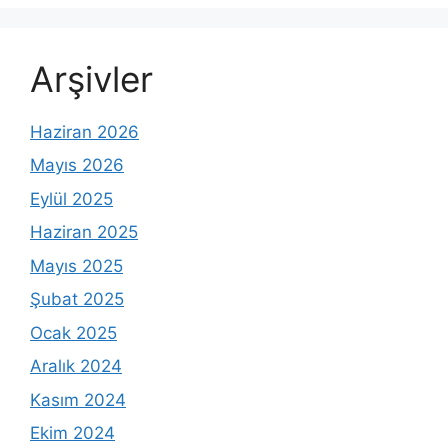
Arşivler
Haziran 2026
Mayıs 2026
Eylül 2025
Haziran 2025
Mayıs 2025
Şubat 2025
Ocak 2025
Aralık 2024
Kasım 2024
Ekim 2024