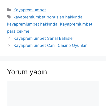
Kategoriler
Kayapremiumbet
Etiketler
kayapremiumbet bonusları hakkında
,
kayapremiumbet hakkında
,
Kayapremiumbet
para çekme
Kayapremiumbet Sanal Bahisler
Kayapremiumbet Canlı Casino Oyunları
Yorum yapın
Yorum