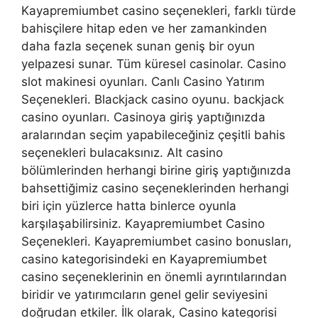
Kayapremiumbet casino seçenekleri, farklı türde
bahisçilere hitap eden ve her zamankinden
daha fazla seçenek sunan geniş bir oyun
yelpazesi sunar. Tüm küresel casinolar. Casino
slot makinesi oyunları. Canlı Casino Yatırım
Seçenekleri. Blackjack casino oyunu. backjack
casino oyunları. Casinoya giriş yaptığınızda
aralarından seçim yapabileceğiniz çeşitli bahis
seçenekleri bulacaksınız. Alt casino
bölümlerinden herhangi birine giriş yaptığınızda
bahsettiğimiz casino seçeneklerinden herhangi
biri için yüzlerce hatta binlerce oyunla
karşılaşabilirsiniz. Kayapremiumbet Casino
Seçenekleri. Kayapremiumbet casino bonusları,
casino kategorisindeki en Kayapremiumbet
casino seçeneklerinin en önemli ayrıntılarından
biridir ve yatırımcıların genel gelir seviyesini
doğrudan etkiler. İlk olarak, Casino kategorisi