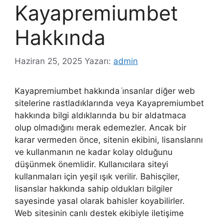
Kayapremiumbet
Hakkında
Haziran 25, 2025
Yazarı:
admin
Kayapremiumbet hakkında i̇nsanlar diğer web
sitelerine rastladıklarında veya Kayapremiumbet
hakkında bilgi aldıklarında bu bir aldatmaca
olup olmadığını merak edemezler. Ancak bir
karar vermeden önce, sitenin ekibini, lisanslarını
ve kullanmanın ne kadar kolay olduğunu
düşünmek önemlidir. Kullanıcılara siteyi
kullanmaları için yeşil ışık verilir. Bahisçiler,
lisanslar hakkında sahip oldukları bilgiler
sayesinde yasal olarak bahisler koyabilirler.
Web sitesinin canlı destek ekibiyle iletişime