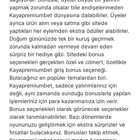
yapmak zorunda olsalar bile endişelenmeden
Kayapremiumbet dünyasına dalabilirler. Üyeler
ayrıca ürün alım veya satma gibi sitede
yaptıkları her eylemden ekstra ödüller alabilirler.
Doğum gününüzde tek bir kuruş geçirmek
zorunda kalmadan vermeye devam eden
sürpriz bir hediye gibi. Sitedeki bonus
seçenekleri gerçekten özel ve cömert, özellikle
Kayapremiumbet giriş bonus seçeneği.
Bulacağınız en popüler temalardan biri.
Kayapremiumbet, sadece yatırımlarınız için
değil, aynı zamanda sunduğu bonuslarla yapılan
işlemleriniz için para kazanmanıza izin verir.
Bonus seçenekleri olarak görünecek seçenekler
olarak tanımlanabilirler. Bazı dönemlerde
oyununuzu geliştirmek için ekstra sürprizler ve
fırsatlar bulacaksınız. Bonusları takip etmek,