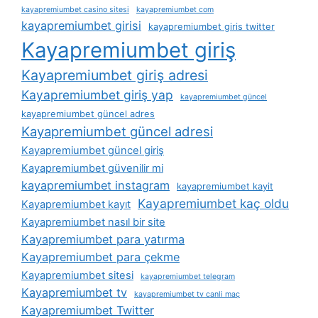
kayapremiumbet casino sitesi
kayapremiumbet com
kayapremiumbet girisi
kayapremiumbet giris twitter
Kayapremiumbet giriş
Kayapremiumbet giriş adresi
Kayapremiumbet giriş yap
kayapremiumbet güncel
kayapremiumbet güncel adres
Kayapremiumbet güncel adresi
Kayapremiumbet güncel giriş
Kayapremiumbet güvenilir mi
kayapremiumbet instagram
kayapremiumbet kayit
Kayapremiumbet kaç oldu
Kayapremiumbet kayıt
Kayapremiumbet nasıl bir site
Kayapremiumbet para yatırma
Kayapremiumbet para çekme
Kayapremiumbet sitesi
kayapremiumbet telegram
Kayapremiumbet tv
kayapremiumbet tv canli maç
Kayapremiumbet Twitter