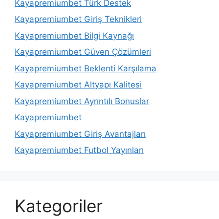
Kayapremiumbet Türk Destek
Kayapremiumbet Giriş Teknikleri
Kayapremiumbet Bilgi Kaynağı
Kayapremiumbet Güven Çözümleri
Kayapremiumbet Beklenti Karşılama
Kayapremiumbet Altyapı Kalitesi
Kayapremiumbet Ayrıntılı Bonuslar
Kayapremiumbet
Kayapremiumbet Giriş Avantajları
Kayapremiumbet Futbol Yayınları
Kategoriler