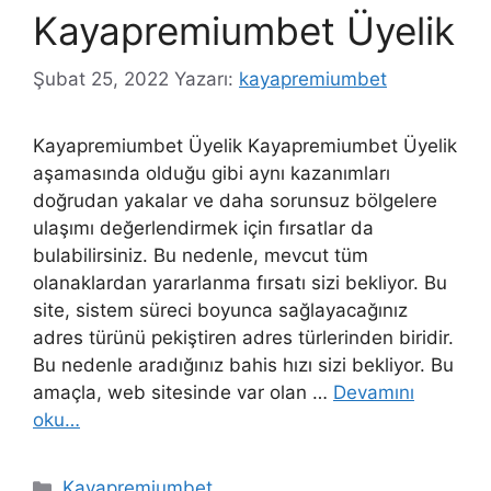
Kayapremiumbet Üyelik
Şubat 25, 2022
Yazarı:
kayapremiumbet
Kayapremiumbet Üyelik Kayapremiumbet Üyelik
aşamasında olduğu gibi aynı kazanımları
doğrudan yakalar ve daha sorunsuz bölgelere
ulaşımı değerlendirmek için fırsatlar da
bulabilirsiniz. Bu nedenle, mevcut tüm
olanaklardan yararlanma fırsatı sizi bekliyor. Bu
site, sistem süreci boyunca sağlayacağınız
adres türünü pekiştiren adres türlerinden biridir.
Bu nedenle aradığınız bahis hızı sizi bekliyor. Bu
amaçla, web sitesinde var olan …
Devamını
oku…
Kategoriler
Kayapremiumbet