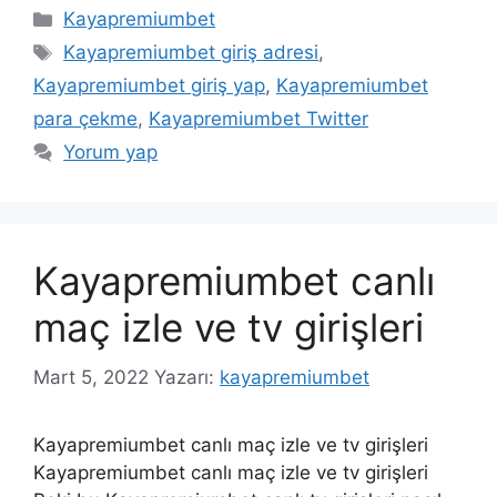
Kategoriler
Kayapremiumbet
Etiketler
Kayapremiumbet giriş adresi
,
Kayapremiumbet giriş yap
,
Kayapremiumbet
para çekme
,
Kayapremiumbet Twitter
Yorum yap
Kayapremiumbet canlı
maç izle ve tv girişleri
Mart 5, 2022
Yazarı:
kayapremiumbet
Kayapremiumbet canlı maç izle ve tv girişleri
Kayapremiumbet canlı maç izle ve tv girişleri