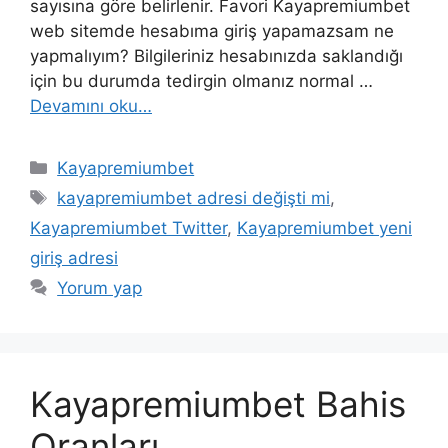
sayısına göre belirlenir. Favori Kayapremiumbet
web sitemde hesabıma giriş yapamazsam ne
yapmalıyım? Bilgileriniz hesabınızda saklandığı
için bu durumda tedirgin olmanız normal …
Devamını oku…
Kategoriler
Kayapremiumbet
Etiketler
kayapremiumbet adresi değişti mi
,
Kayapremiumbet Twitter
,
Kayapremiumbet yeni
giriş adresi
Yorum yap
Kayapremiumbet Bahis
Oranları