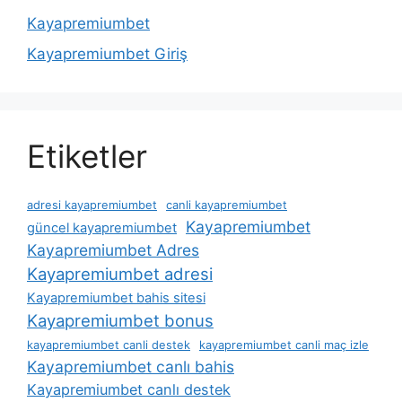
Kayapremiumbet
Kayapremiumbet Giriş
Etiketler
adresi kayapremiumbet
canli kayapremiumbet
Kayapremiumbet
güncel kayapremiumbet
Kayapremiumbet Adres
Kayapremiumbet adresi
Kayapremiumbet bahis sitesi
Kayapremiumbet bonus
kayapremiumbet canli destek
kayapremiumbet canli maç izle
Kayapremiumbet canlı bahis
Kayapremiumbet canlı destek