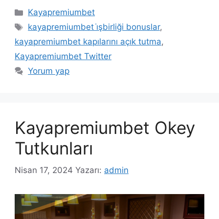
Kategoriler
Kayapremiumbet
Etiketler
kayapremiumbet i̇şbirliği bonuslar
,
kayapremiumbet kapılarını açık tutma
,
Kayapremiumbet Twitter
Yorum yap
Kayapremiumbet Okey
Tutkunları
Nisan 17, 2024
Yazarı:
admin