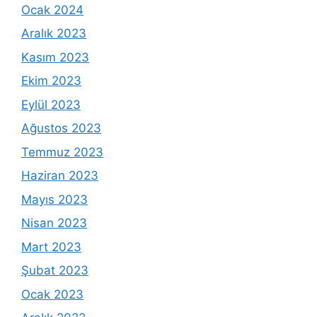
Ocak 2024
Aralık 2023
Kasım 2023
Ekim 2023
Eylül 2023
Ağustos 2023
Temmuz 2023
Haziran 2023
Mayıs 2023
Nisan 2023
Mart 2023
Şubat 2023
Ocak 2023