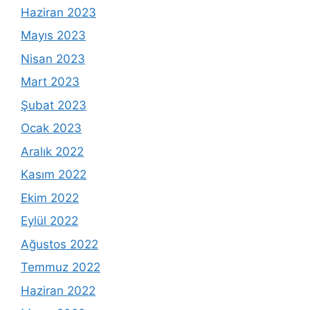
Haziran 2023
Mayıs 2023
Nisan 2023
Mart 2023
Şubat 2023
Ocak 2023
Aralık 2022
Kasım 2022
Ekim 2022
Eylül 2022
Ağustos 2022
Temmuz 2022
Haziran 2022