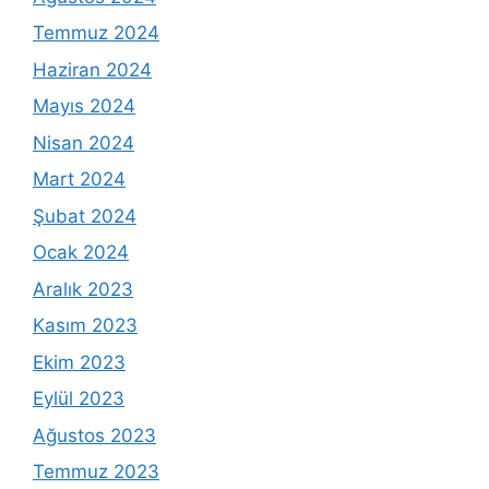
Temmuz 2024
Haziran 2024
Mayıs 2024
Nisan 2024
Mart 2024
Şubat 2024
Ocak 2024
Aralık 2023
Kasım 2023
Ekim 2023
Eylül 2023
Ağustos 2023
Temmuz 2023