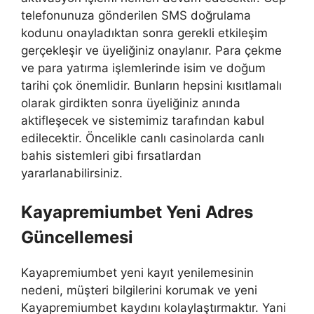
telefonunuza gönderilen SMS doğrulama
kodunu onayladıktan sonra gerekli etkileşim
gerçekleşir ve üyeliğiniz onaylanır. Para çekme
ve para yatırma işlemlerinde isim ve doğum
tarihi çok önemlidir. Bunların hepsini kısıtlamalı
olarak girdikten sonra üyeliğiniz anında
aktifleşecek ve sistemimiz tarafından kabul
edilecektir. Öncelikle canlı casinolarda canlı
bahis sistemleri gibi fırsatlardan
yararlanabilirsiniz.
Kayapremiumbet Yeni Adres
Güncellemesi
Kayapremiumbet yeni kayıt yenilemesinin
nedeni, müşteri bilgilerini korumak ve yeni
Kayapremiumbet kaydını kolaylaştırmaktır. Yani