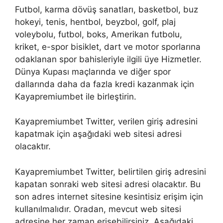
Futbol, ​​karma dövüş sanatları, basketbol, ​​buz
hokeyi, tenis, hentbol, ​​beyzbol, golf, plaj
voleybolu, futbol, boks, Amerikan futbolu,
kriket, e-spor bisiklet, dart ve motor sporlarına
odaklanan spor bahisleriyle ilgili üye Hizmetler.
Dünya Kupası maçlarında ve diğer spor
dallarında daha da fazla kredi kazanmak için
Kayapremiumbet ile birleştirin.
Kayapremiumbet Twitter, verilen giriş adresini
kapatmak için aşağıdaki web sitesi adresi
olacaktır.
Kayapremiumbet Twitter, belirtilen giriş adresini
kapatan sonraki web sitesi adresi olacaktır. Bu
son adres internet sitesine kesintisiz erişim için
kullanılmalıdır. Oradan, mevcut web sitesi
adresine her zaman erişebilirsiniz. Aşağıdaki