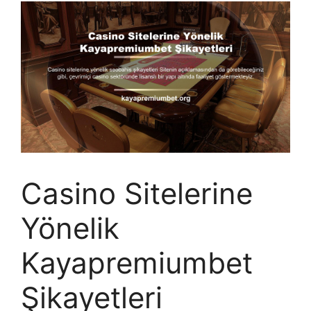
Casino Sitelerine
Yönelik
Kayapremiumbet
Şikayetleri