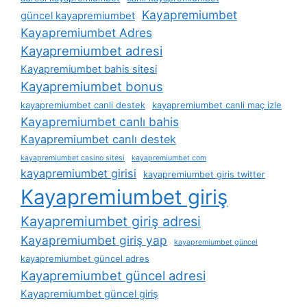
Kayapremiumbet
güncel kayapremiumbet
Kayapremiumbet Adres
Kayapremiumbet adresi
Kayapremiumbet bahis sitesi
Kayapremiumbet bonus
kayapremiumbet canli destek
kayapremiumbet canli maç izle
Kayapremiumbet canlı bahis
Kayapremiumbet canlı destek
kayapremiumbet casino sitesi
kayapremiumbet com
kayapremiumbet girisi
kayapremiumbet giris twitter
Kayapremiumbet giriş
Kayapremiumbet giriş adresi
Kayapremiumbet giriş yap
kayapremiumbet güncel
kayapremiumbet güncel adres
Kayapremiumbet güncel adresi
Kayapremiumbet güncel giriş