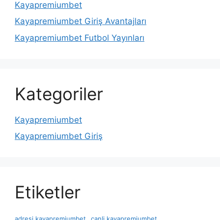
Kayapremiumbet
Kayapremiumbet Giriş Avantajları
Kayapremiumbet Futbol Yayınları
Kategoriler
Kayapremiumbet
Kayapremiumbet Giriş
Etiketler
adresi kayapremiumbet
canli kayapremiumbet