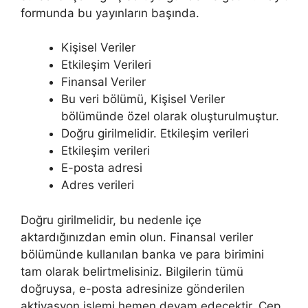
formunda bu yayınların başında.
Kişisel Veriler
Etkileşim Verileri
Finansal Veriler
Bu veri bölümü, Kişisel Veriler
bölümünde özel olarak oluşturulmuştur.
Doğru girilmelidir. Etkileşim verileri
Etkileşim verileri
E-posta adresi
Adres verileri
Doğru girilmelidir, bu nedenle içe
aktardığınızdan emin olun. Finansal veriler
bölümünde kullanılan banka ve para birimini
tam olarak belirtmelisiniz. Bilgilerin tümü
doğruysa, e-posta adresinize gönderilen
aktivasyon işlemi hemen devam edecektir. Cep