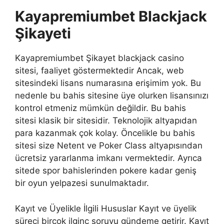
Kayapremiumbet Blackjack
Şikayeti
Kayapremiumbet Şikayet blackjack casino
sitesi, faaliyet göstermektedir Ancak, web
sitesindeki lisans numarasına erişimim yok. Bu
nedenle bu bahis sitesine üye olurken lisansınızı
kontrol etmeniz mümkün değildir. Bu bahis
sitesi klasik bir sitesidir. Teknolojik altyapıdan
para kazanmak çok kolay. Öncelikle bu bahis
sitesi size Netent ve Poker Class altyapısından
ücretsiz yararlanma imkanı vermektedir. Ayrıca
sitede spor bahislerinden pokere kadar geniş
bir oyun yelpazesi sunulmaktadır.
Kayıt ve Üyelikle İlgili Hususlar Kayıt ve üyelik
süreci birçok ilginç soruyu gündeme getirir. Kayıt