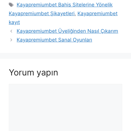
Etiketler
Kayapremiumbet Bahis Sitelerine Yönelik
Kayapremiumbet Şikayetleri
,
Kayapremiumbet
kayıt
Kayapremiumbet Üyeliğinden Nasıl Çıkarım
Kayapremiumbet Sanal Oyunları
Yorum yapın
Yorum