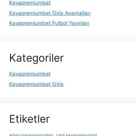
Kayapremiumbet
Kayapremiumbet Giriş Avantajları
Kayapremiumbet Futbol Yayınları
Kategoriler
Kayapremiumbet
Kayapremiumbet Giriş
Etiketler
adresi kayapremiumbet
canli kayapremiumbet