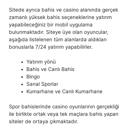
Sitede ayrıca bahis ve casino alanında gerçek
zamanlı yüksek bahis seçeneklerine yatırım
yapabileceğiniz bir mobil uygulama
bulunmaktadır. Siteye üye olan oyuncular,
aşağıda listelenen tüm alanlarda aldıkları
bonuslarla 7/24 yatırım yapabilirler.
Yatırım yönü
Bahis ve Canlı Bahis
Bingo
Sanal Sporlar
Kumarhane ve Canlı Kumarhane
Spor bahislerinde casino oyunlarının gerçekliği
ile birlikte ortak veya tek maçlara bahis yapan
siteler de ortaya çıkmaktadır.