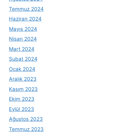
Temmuz 2024
Haziran 2024
Mayıs 2024
Nisan 2024
Mart 2024
Şubat 2024
Ocak 2024
Aralık 2023
Kasım 2023
Ekim 2023
Eylül 2023
Ağustos 2023
Temmuz 2023