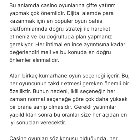
Bu anlamda casino oyunlarına çifte yatırım
yapmak çok önemlidir. Dijital alemde para
kazanmak için en popüler oyun bahis
platformlarında doğru strateji ile hareket
etmeniz ve bu doğrultuda plan yapmanız
gerekiyor. Her ihtimal en ince ayrıntısına kadar
değerlendirilmeli ve bu konuda en doğru
önlemler alınmalıdır.
Alan birkaç kumarhane oyun seçeneği içerir. Bu,
her oyuncunun takdir etmesi gereken önemli bir
özelliktir. Bunun nedeni, ikili seçeneğin her
zaman normal seçeneğe göre çok daha yüksek
bir orana sahip olmasıdır. Gerekli yatırımlar
yapıldıktan sonra bu oranlar size her açıdan en
iyi sonuçları verecektir.
Casino oyunları söz konusu olduğunda, her