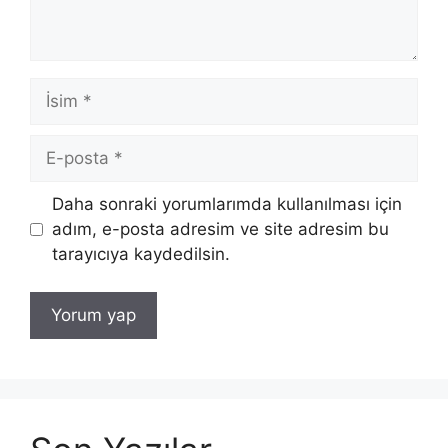
İsim
E-
posta
İnternet
Daha sonraki yorumlarımda kullanılması için
sitesi
adım, e-posta adresim ve site adresim bu
tarayıcıya kaydedilsin.