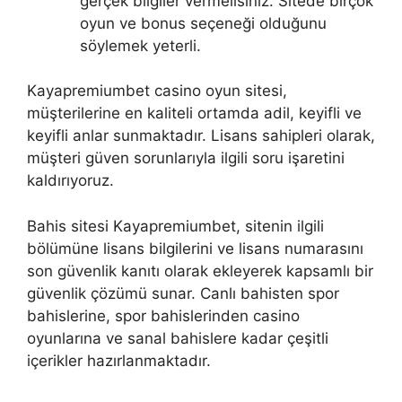
gerçek bilgiler vermelisiniz. Sitede birçok
oyun ve bonus seçeneği olduğunu
söylemek yeterli.
Kayapremiumbet casino oyun sitesi,
müşterilerine en kaliteli ortamda adil, keyifli ve
keyifli anlar sunmaktadır. Lisans sahipleri olarak,
müşteri güven sorunlarıyla ilgili soru işaretini
kaldırıyoruz.
Bahis sitesi Kayapremiumbet, sitenin ilgili
bölümüne lisans bilgilerini ve lisans numarasını
son güvenlik kanıtı olarak ekleyerek kapsamlı bir
güvenlik çözümü sunar. Canlı bahisten spor
bahislerine, spor bahislerinden casino
oyunlarına ve sanal bahislere kadar çeşitli
içerikler hazırlanmaktadır.