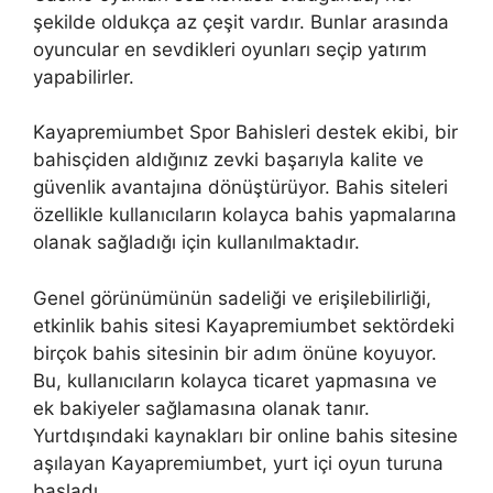
şekilde oldukça az çeşit vardır. Bunlar arasında
oyuncular en sevdikleri oyunları seçip yatırım
yapabilirler.
Kayapremiumbet Spor Bahisleri destek ekibi, bir
bahisçiden aldığınız zevki başarıyla kalite ve
güvenlik avantajına dönüştürüyor. Bahis siteleri
özellikle kullanıcıların kolayca bahis yapmalarına
olanak sağladığı için kullanılmaktadır.
Genel görünümünün sadeliği ve erişilebilirliği,
etkinlik bahis sitesi Kayapremiumbet sektördeki
birçok bahis sitesinin bir adım önüne koyuyor.
Bu, kullanıcıların kolayca ticaret yapmasına ve
ek bakiyeler sağlamasına olanak tanır.
Yurtdışındaki kaynakları bir online bahis sitesine
aşılayan Kayapremiumbet, yurt içi oyun turuna
başladı.