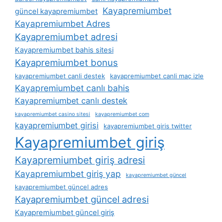
Kayapremiumbet
güncel kayapremiumbet
Kayapremiumbet Adres
Kayapremiumbet adresi
Kayapremiumbet bahis sitesi
Kayapremiumbet bonus
kayapremiumbet canli destek
kayapremiumbet canli maç izle
Kayapremiumbet canlı bahis
Kayapremiumbet canlı destek
kayapremiumbet casino sitesi
kayapremiumbet com
kayapremiumbet girisi
kayapremiumbet giris twitter
Kayapremiumbet giriş
Kayapremiumbet giriş adresi
Kayapremiumbet giriş yap
kayapremiumbet güncel
kayapremiumbet güncel adres
Kayapremiumbet güncel adresi
Kayapremiumbet güncel giriş