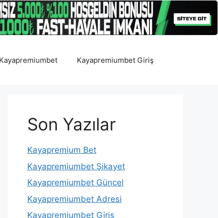
Kayapremiumbet
Kayapremiumbet Giriş
Son Yazılar
Kayapremium Bet
Kayapremiumbet Şikayet
Kayapremiumbet Güncel
Kayapremiumbet Adresi
Kayapremiumbet Giriş