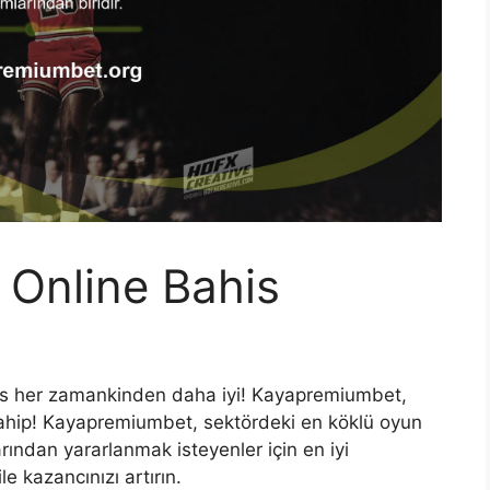
Online Bahis
is her zamankinden daha iyi! Kayapremiumbet,
sahip! Kayapremiumbet, sektördeki en köklü oyun
arından yararlanmak isteyenler için en iyi
 kazancınızı artırın.