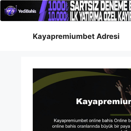
İçeriğe
atla
Kayapremiumbet Adresi