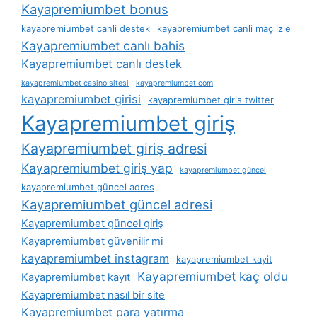
Kayapremiumbet bonus
kayapremiumbet canli destek
kayapremiumbet canli maç izle
Kayapremiumbet canlı bahis
Kayapremiumbet canlı destek
kayapremiumbet casino sitesi
kayapremiumbet com
kayapremiumbet girisi
kayapremiumbet giris twitter
Kayapremiumbet giriş
Kayapremiumbet giriş adresi
Kayapremiumbet giriş yap
kayapremiumbet güncel
kayapremiumbet güncel adres
Kayapremiumbet güncel adresi
Kayapremiumbet güncel giriş
Kayapremiumbet güvenilir mi
kayapremiumbet instagram
kayapremiumbet kayit
Kayapremiumbet kaç oldu
Kayapremiumbet kayıt
Kayapremiumbet nasıl bir site
Kayapremiumbet para yatırma