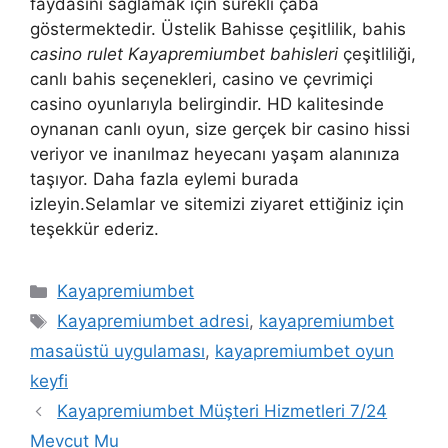
faydasını sağlamak için sürekli çaba
göstermektedir. Üstelik Bahisse çeşitlilik, bahis
casino rulet Kayapremiumbet bahisleri
çeşitliliği,
canlı bahis seçenekleri, casino ve çevrimiçi
casino oyunlarıyla belirgindir. HD kalitesinde
oynanan canlı oyun, size gerçek bir casino hissi
veriyor ve inanılmaz heyecanı yaşam alanınıza
taşıyor. Daha fazla eylemi burada
izleyin.Selamlar ve sitemizi ziyaret ettiğiniz için
teşekkür ederiz.
Kategoriler
Kayapremiumbet
Etiketler
Kayapremiumbet adresi
,
kayapremiumbet
masaüstü uygulaması
,
kayapremiumbet oyun
keyfi
Kayapremiumbet Müşteri Hizmetleri 7/24
Mevcut Mu