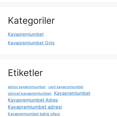
Kategoriler
Kayapremiumbet
Kayapremiumbet Giriş
Etiketler
adresi kayapremiumbet
canli kayapremiumbet
Kayapremiumbet
güncel kayapremiumbet
Kayapremiumbet Adres
Kayapremiumbet adresi
Kayapremiumbet bahis sitesi