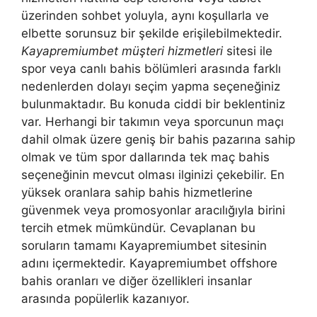
üzerinden sohbet yoluyla, aynı koşullarla ve
elbette sorunsuz bir şekilde erişilebilmektedir.
Kayapremiumbet müşteri hizmetleri
sitesi ile
spor veya canlı bahis bölümleri arasında farklı
nedenlerden dolayı seçim yapma seçeneğiniz
bulunmaktadır. Bu konuda ciddi bir beklentiniz
var. Herhangi bir takımın veya sporcunun maçı
dahil olmak üzere geniş bir bahis pazarına sahip
olmak ve tüm spor dallarında tek maç bahis
seçeneğinin mevcut olması ilginizi çekebilir. En
yüksek oranlara sahip bahis hizmetlerine
güvenmek veya promosyonlar aracılığıyla birini
tercih etmek mümkündür. Cevaplanan bu
soruların tamamı Kayapremiumbet sitesinin
adını içermektedir. Kayapremiumbet offshore
bahis oranları ve diğer özellikleri insanlar
arasında popülerlik kazanıyor.