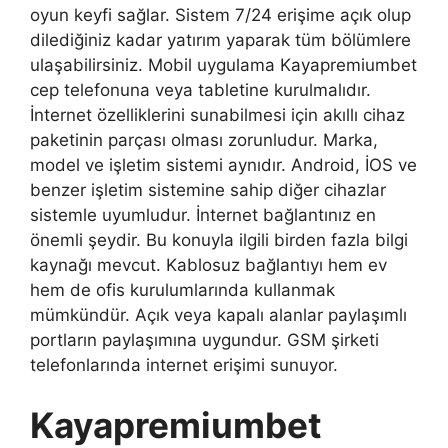
oyun keyfi sağlar. Sistem 7/24 erişime açık olup
dilediğiniz kadar yatırım yaparak tüm bölümlere
ulaşabilirsiniz. Mobil uygulama Kayapremiumbet
cep telefonuna veya tabletine kurulmalıdır.
İnternet özelliklerini sunabilmesi için akıllı cihaz
paketinin parçası olması zorunludur. Marka,
model ve işletim sistemi aynıdır. Android, İOS ve
benzer işletim sistemine sahip diğer cihazlar
sistemle uyumludur. İnternet bağlantınız en
önemli şeydir. Bu konuyla ilgili birden fazla bilgi
kaynağı mevcut. Kablosuz bağlantıyı hem ev
hem de ofis kurulumlarında kullanmak
mümkündür. Açık veya kapalı alanlar paylaşımlı
portların paylaşımına uygundur. GSM şirketi
telefonlarında internet erişimi sunuyor.
Kayapremiumbet