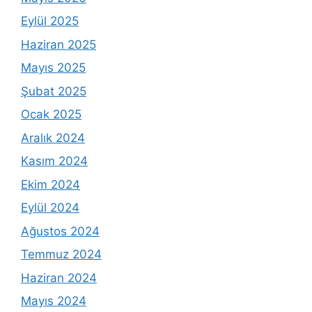
Eylül 2025
Haziran 2025
Mayıs 2025
Şubat 2025
Ocak 2025
Aralık 2024
Kasım 2024
Ekim 2024
Eylül 2024
Ağustos 2024
Temmuz 2024
Haziran 2024
Mayıs 2024