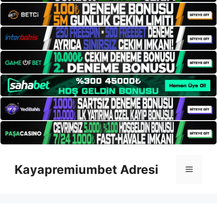
İçeriğe
atla
Kayapremiumbet Adresi
Menü