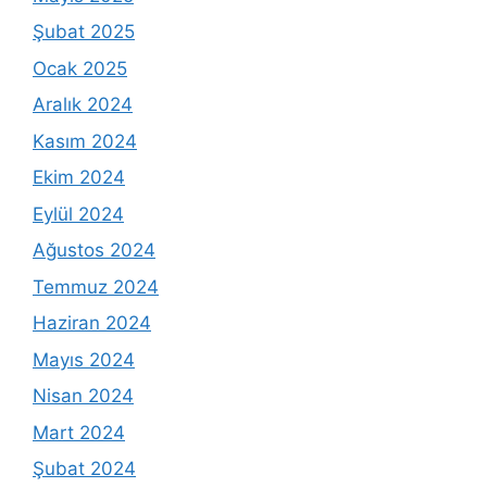
Şubat 2025
Ocak 2025
Aralık 2024
Kasım 2024
Ekim 2024
Eylül 2024
Ağustos 2024
Temmuz 2024
Haziran 2024
Mayıs 2024
Nisan 2024
Mart 2024
Şubat 2024