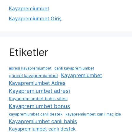
Kayapremiumbet
Kayapremiumbet Giriş
Etiketler
adresi kayapremiumbet
canli kayapremiumbet
Kayapremiumbet
güncel kayapremiumbet
Kayapremiumbet Adres
Kayapremiumbet adresi
Kayapremiumbet bahis sitesi
Kayapremiumbet bonus
kayapremiumbet canli destek
kayapremiumbet canli maç izle
Kayapremiumbet canlı bahis
Kayapremiumbet canlı destek