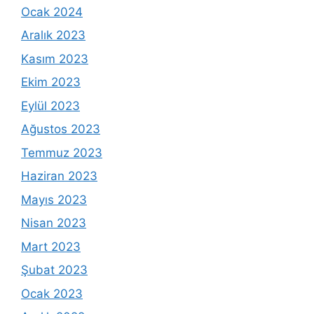
Ocak 2024
Aralık 2023
Kasım 2023
Ekim 2023
Eylül 2023
Ağustos 2023
Temmuz 2023
Haziran 2023
Mayıs 2023
Nisan 2023
Mart 2023
Şubat 2023
Ocak 2023