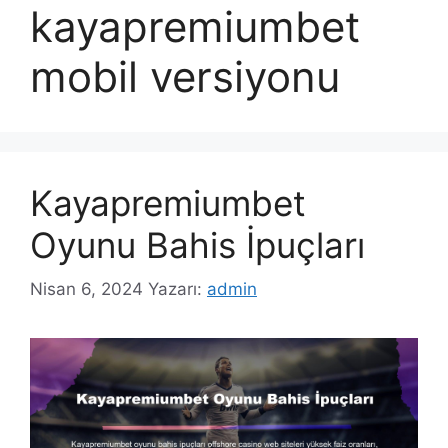
kayapremiumbet
mobil versiyonu
Kayapremiumbet
Oyunu Bahis İpuçları
Nisan 6, 2024
Yazarı:
admin