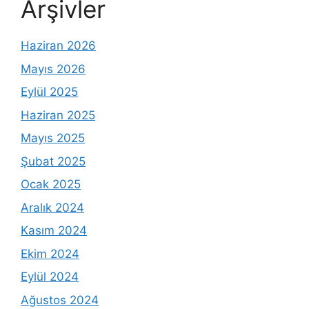
Arşivler
Haziran 2026
Mayıs 2026
Eylül 2025
Haziran 2025
Mayıs 2025
Şubat 2025
Ocak 2025
Aralık 2024
Kasım 2024
Ekim 2024
Eylül 2024
Ağustos 2024