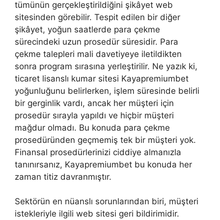
tümünün gerçekleştirildiğini şikâyet web
sitesinden görebilir. Tespit edilen bir diğer
şikâyet, yoğun saatlerde para çekme
sürecindeki uzun prosedür süresidir. Para
çekme talepleri mali davetiyeye iletildikten
sonra program sırasına yerleştirilir. Ne yazık ki,
ticaret lisanslı kumar sitesi Kayapremiumbet
yoğunluğunu belirlerken, işlem süresinde belirli
bir gerginlik vardı, ancak her müşteri için
prosedür sırayla yapıldı ve hiçbir müşteri
mağdur olmadı. Bu konuda para çekme
prosedüründen geçmemiş tek bir müşteri yok.
Finansal prosedürlerinizi ciddiye almanızla
tanınırsanız, Kayapremiumbet bu konuda her
zaman titiz davranmıştır.
Sektörün en nüanslı sorunlarından biri, müşteri
istekleriyle ilgili web sitesi geri bildirimidir.