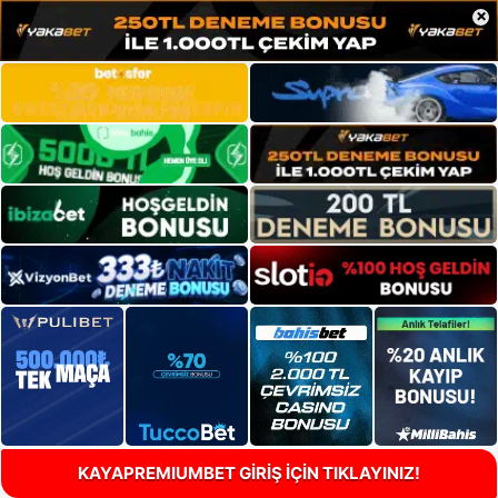
×
KAYAPREMIUMBET GİRİŞ İÇİN TIKLAYINIZ!