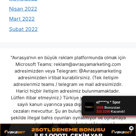
Nisan 2022
Mart 2022
Şubat 2022
"Avrasya'nın en büyük reklam platformunda olmak için
Microsoft Teams:
reklam@avrasyamarketing.com
adresimizden veya Telegram: @Avrasyamarketing
adresimizden irtibat kurabilirsiniz. (Tek iletişim
adreslerimiz teams / telegram ve mail adresimizdir.
Harici hiçbir iletişim adresimiz bulunmamaktadır.
Lütfen itibar etmeyiniz.) Türkiye yasalarına göre 7258
sayılı kanun uyarınca yasa dışı bahis oynamanın
cezaları mevcuttur. Şu an bulunduğunuz site hiç bir
şekilde illegal bahis oyunları oynatmıyor ve oynamaya
aracı olmuyordur.
betbey
|
etabet
|
betrout
|
×
blackxbetsitesi
|
metroslot
|
rafabet
|
bcbahis
|
betsin
"