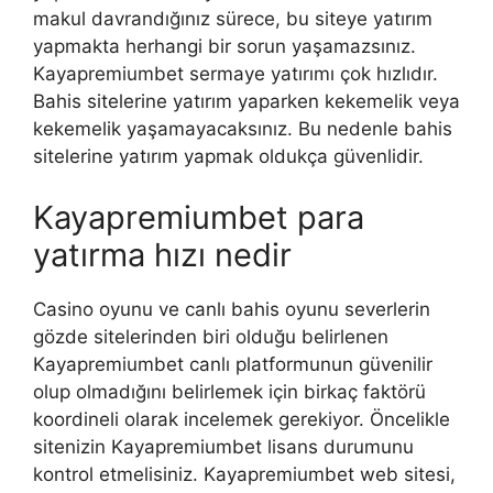
makul davrandığınız sürece, bu siteye yatırım
yapmakta herhangi bir sorun yaşamazsınız.
Kayapremiumbet sermaye yatırımı çok hızlıdır.
Bahis sitelerine yatırım yaparken kekemelik veya
kekemelik yaşamayacaksınız. Bu nedenle bahis
sitelerine yatırım yapmak oldukça güvenlidir.
Kayapremiumbet para
yatırma hızı nedir
Casino oyunu ve canlı bahis oyunu severlerin
gözde sitelerinden biri olduğu belirlenen
Kayapremiumbet canlı platformunun güvenilir
olup olmadığını belirlemek için birkaç faktörü
koordineli olarak incelemek gerekiyor. Öncelikle
sitenizin Kayapremiumbet lisans durumunu
kontrol etmelisiniz. Kayapremiumbet web sitesi,