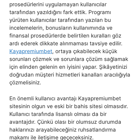
prosedürlerini uygulamayan kullanıcılar
tarafından yazıldığını fark ettik. Programı
yürüten kullanıcılar tarafından yazılan bu
incelemelerin, bonusların kullanımında ve
finansal prosedürlerde belirtilen kuralları göz
ardı ederek dikkate alınmaması tavsiye edilir.
Kayapremiumbet
, ortaya çıkabilecek küçük
sorunları çözmek ve sorunlara çözüm sağlamak
için elinden gelenin en iyisini yapar. Şikâyetinizi
doğrudan müşteri hizmetleri kanalları aracılığıyla
çözmelisiniz.
En önemli kullanıcı avantajı Kayapremiumbet
sitesinin olgun ve eski bir bahis sitesi olmasıdır.
Kullanıcı tarafında lisanslı olması da bir
avantajdır. Çünkü olası bir olumsuz durumda
haklarınızı arayabileceğiniz ruhsatlandırma
makamı ile iletişime geçeceksiniz.