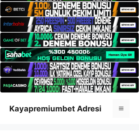
İçeriğe
atla
Kayapremiumbet Adresi
Menü