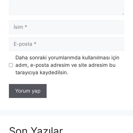
İsim
E-
posta
İnternet
Daha sonraki yorumlarımda kullanılması için
sitesi
adım, e-posta adresim ve site adresim bu
tarayıcıya kaydedilsin.
Son Yazılar