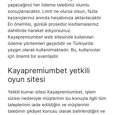
yapacağınız her ödeme talebiniz olumlu
sonuçlanacaktır. Limit ne olursa olsun, fazla
kazançlarınız anında hesabınıza aktarılacaktır.
En önemlisi, günlük prosedür kısıtlamalarınız
dahilinde hareket ediyorsunuz.
Kayapremiumbet web sitesinde kullanılan
ödeme yöntemleri geçerlidir ve Türkiye’de
yaygın olarak kullanılmaktadır. Bu, kullanıcılar
için önemli bir avantajdır.
Kayapremiumbet yetkili
oyun sitesi
Yetkili kumar sitesi Kayapremiumbet, işlem
süresi nedeniyle müşterinin bu konuyla ilgili tüm
taleplerinin iade edildiğini ve müşterinin
talebinin şikâyet konusu olarak belirlendiğini ve