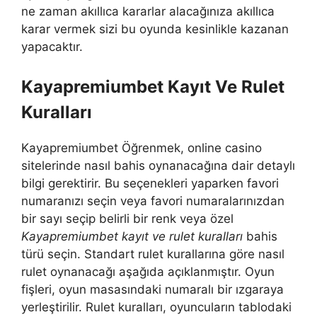
ne zaman akıllıca kararlar alacağınıza akıllıca
karar vermek sizi bu oyunda kesinlikle kazanan
yapacaktır.
Kayapremiumbet Kayıt Ve Rulet
Kuralları
Kayapremiumbet Öğrenmek, online casino
sitelerinde nasıl bahis oynanacağına dair detaylı
bilgi gerektirir. Bu seçenekleri yaparken favori
numaranızı seçin veya favori numaralarınızdan
bir sayı seçip belirli bir renk veya özel
Kayapremiumbet kayıt ve rulet kuralları
bahis
türü seçin. Standart rulet kurallarına göre nasıl
rulet oynanacağı aşağıda açıklanmıştır. Oyun
fişleri, oyun masasındaki numaralı bir ızgaraya
yerleştirilir. Rulet kuralları, oyuncuların tablodaki