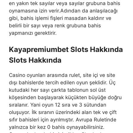
en yakın tek sayılar veya sayılar grubuna bahis
oynamasına izin verir.Adından da anlaşılacağı
gibi, bahis işlemi fişleri masadan kaldırır ve
belirli bir sayı veya renk grubuna bahis
yapmanızı gerektirir.
Kayapremiumbet Slots Hakkında
Slots Hakkında
Casino oyunları arasında rulet, site içi ve site
dışı bahislerde tercih edilen oyun şeklidir. Üç
kutudaki her sayı çarkta tablonun sol üst
köşesinden başlayarak küçükten büyüğe doğru
sıralanır. Yani oyun 12 sıra ve 3 sütundan
oluşuyor. İlk sıranın üzerindeki alan tek ve çift
sıfır bahisleri için ayrılmıştır. Avrupa Ruletinde
yalnızca bir kez 0 bahis oynayabilirsiniz.