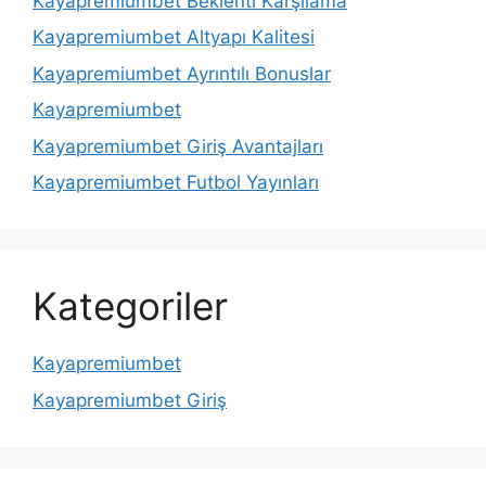
Kayapremiumbet Beklenti Karşılama
Kayapremiumbet Altyapı Kalitesi
Kayapremiumbet Ayrıntılı Bonuslar
Kayapremiumbet
Kayapremiumbet Giriş Avantajları
Kayapremiumbet Futbol Yayınları
Kategoriler
Kayapremiumbet
Kayapremiumbet Giriş