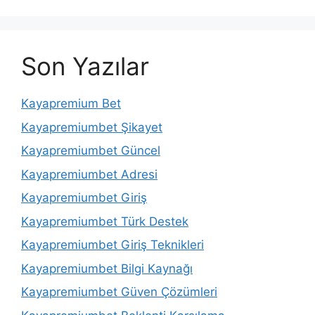
Son Yazılar
Kayapremium Bet
Kayapremiumbet Şikayet
Kayapremiumbet Güncel
Kayapremiumbet Adresi
Kayapremiumbet Giriş
Kayapremiumbet Türk Destek
Kayapremiumbet Giriş Teknikleri
Kayapremiumbet Bilgi Kaynağı
Kayapremiumbet Güven Çözümleri