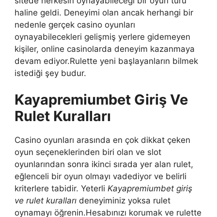
sitede herkesin oynayabileceği bir oyun türü
haline geldi. Deneyimi olan ancak herhangi bir
nedenle gerçek casino oyunları
oynayabilecekleri gelişmiş yerlere gidemeyen
kişiler, online casinolarda deneyim kazanmaya
devam ediyor.Rulette yeni başlayanların bilmek
istediği şey budur.
Kayapremiumbet Giriş Ve
Rulet Kuralları
Casino oyunları arasında en çok dikkat çeken
oyun seçeneklerinden biri olan ve slot
oyunlarından sonra ikinci sırada yer alan rulet,
eğlenceli bir oyun olmayı vadediyor ve belirli
kriterlere tabidir. Yeterli
Kayapremiumbet giriş
ve rulet kuralları
deneyiminiz yoksa rulet
oynamayı öğrenin.Hesabınızı korumak ve rulette