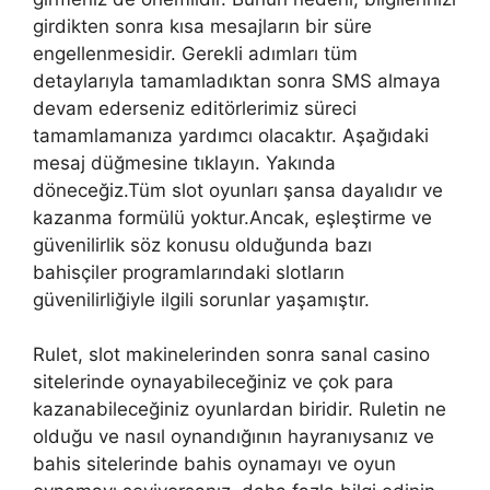
girdikten sonra kısa mesajların bir süre
engellenmesidir. Gerekli adımları tüm
detaylarıyla tamamladıktan sonra SMS almaya
devam ederseniz editörlerimiz süreci
tamamlamanıza yardımcı olacaktır. Aşağıdaki
mesaj düğmesine tıklayın. Yakında
döneceğiz.Tüm slot oyunları şansa dayalıdır ve
kazanma formülü yoktur.Ancak, eşleştirme ve
güvenilirlik söz konusu olduğunda bazı
bahisçiler programlarındaki slotların
güvenilirliğiyle ilgili sorunlar yaşamıştır.
Rulet, slot makinelerinden sonra sanal casino
sitelerinde oynayabileceğiniz ve çok para
kazanabileceğiniz oyunlardan biridir. Ruletin ne
olduğu ve nasıl oynandığının hayranıysanız ve
bahis sitelerinde bahis oynamayı ve oyun