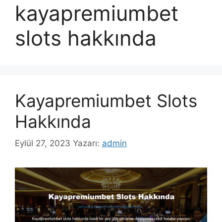
kayapremiumbet
slots hakkında
Kayapremiumbet Slots
Hakkında
Eylül 27, 2023
Yazarı:
admin