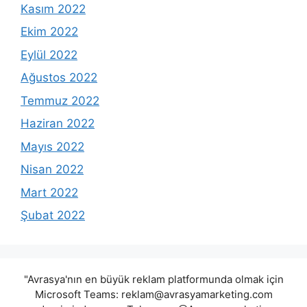
Kasım 2022
Ekim 2022
Eylül 2022
Ağustos 2022
Temmuz 2022
Haziran 2022
Mayıs 2022
Nisan 2022
Mart 2022
Şubat 2022
"Avrasya'nın en büyük reklam platformunda olmak için
Microsoft Teams:
reklam@avrasyamarketing.com