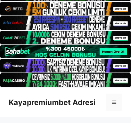
İçeriğe
atla
Kayapremiumbet Adresi
Menü