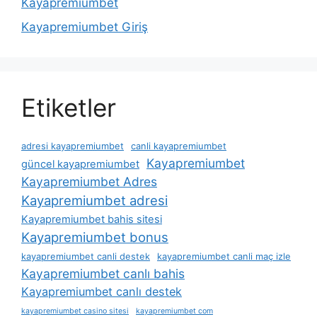
Kayapremiumbet
Kayapremiumbet Giriş
Etiketler
adresi kayapremiumbet
canli kayapremiumbet
Kayapremiumbet
güncel kayapremiumbet
Kayapremiumbet Adres
Kayapremiumbet adresi
Kayapremiumbet bahis sitesi
Kayapremiumbet bonus
kayapremiumbet canli destek
kayapremiumbet canli maç izle
Kayapremiumbet canlı bahis
Kayapremiumbet canlı destek
kayapremiumbet casino sitesi
kayapremiumbet com