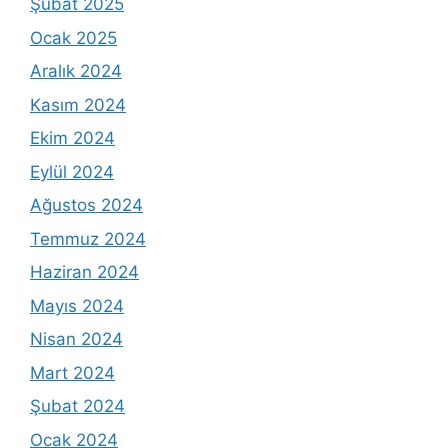
Şubat 2025
Ocak 2025
Aralık 2024
Kasım 2024
Ekim 2024
Eylül 2024
Ağustos 2024
Temmuz 2024
Haziran 2024
Mayıs 2024
Nisan 2024
Mart 2024
Şubat 2024
Ocak 2024