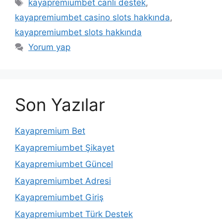
Etiketler
kayapremiumbet canli destek
,
kayapremiumbet casino slots hakkında
,
kayapremiumbet slots hakkında
Yorum yap
Son Yazılar
Kayapremium Bet
Kayapremiumbet Şikayet
Kayapremiumbet Güncel
Kayapremiumbet Adresi
Kayapremiumbet Giriş
Kayapremiumbet Türk Destek