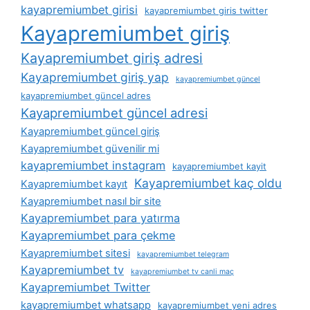
kayapremiumbet girisi
kayapremiumbet giris twitter
Kayapremiumbet giriş
Kayapremiumbet giriş adresi
Kayapremiumbet giriş yap
kayapremiumbet güncel
kayapremiumbet güncel adres
Kayapremiumbet güncel adresi
Kayapremiumbet güncel giriş
Kayapremiumbet güvenilir mi
kayapremiumbet instagram
kayapremiumbet kayit
Kayapremiumbet kaç oldu
Kayapremiumbet kayıt
Kayapremiumbet nasıl bir site
Kayapremiumbet para yatırma
Kayapremiumbet para çekme
Kayapremiumbet sitesi
kayapremiumbet telegram
Kayapremiumbet tv
kayapremiumbet tv canli maç
Kayapremiumbet Twitter
kayapremiumbet whatsapp
kayapremiumbet yeni adres