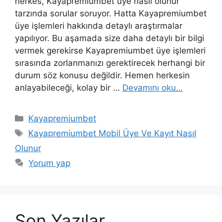
herkes, Kayapremiumbet üye nasıl olunur
tarzında sorular soruyor. Hatta Kayapremiumbet
üye işlemleri hakkında detaylı araştırmalar
yapılıyor. Bu aşamada size daha detaylı bir bilgi
vermek gerekirse Kayapremiumbet üye işlemleri
sırasında zorlanmanızı gerektirecek herhangi bir
durum söz konusu değildir. Hemen herkesin
anlayabileceği, kolay bir …
Devamını oku…
Kategoriler
Kayapremiumbet
Etiketler
Kayapremiumbet Mobil Üye Ve Kayıt Nasıl
Olunur
Yorum yap
Son Yazılar