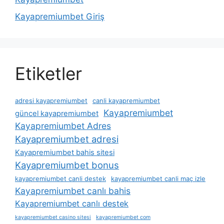
Kayapremiumbet Giriş
Etiketler
adresi kayapremiumbet
canli kayapremiumbet
Kayapremiumbet
güncel kayapremiumbet
Kayapremiumbet Adres
Kayapremiumbet adresi
Kayapremiumbet bahis sitesi
Kayapremiumbet bonus
kayapremiumbet canli destek
kayapremiumbet canli maç izle
Kayapremiumbet canlı bahis
Kayapremiumbet canlı destek
kayapremiumbet casino sitesi
kayapremiumbet com