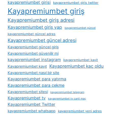
kayapremiumbet girisi
kayapremiumbet giris twitter
Kayapremiumbet giriş
Kayapremiumbet giriş adresi
Kayapremiumbet giriş yap
kayapremiumbet güncel
kayapremiumbet güncel adres
Kayapremiumbet güncel adresi
Kayapremiumbet güncel giriş
Kayapremiumbet güvenilir mi
kayapremiumbet instagram
kayapremiumbet kayit
Kayapremiumbet kaç oldu
Kayapremiumbet kayıt
Kayapremiumbet nasıl bir site
Kayapremiumbet para yatırma
Kayapremiumbet para çekme
Kayapremiumbet sitesi
kayapremiumbet telegram
Kayapremiumbet tv
kayapremiumbet tv canli maç
Kayapremiumbet Twitter
kayapremiumbet whatsapp
kayapremiumbet yeni adres