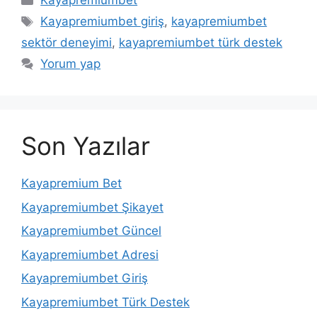
Kayapremiumbet
Etiketler
Kayapremiumbet giriş
,
kayapremiumbet
sektör deneyimi
,
kayapremiumbet türk destek
Yorum yap
Son Yazılar
Kayapremium Bet
Kayapremiumbet Şikayet
Kayapremiumbet Güncel
Kayapremiumbet Adresi
Kayapremiumbet Giriş
Kayapremiumbet Türk Destek