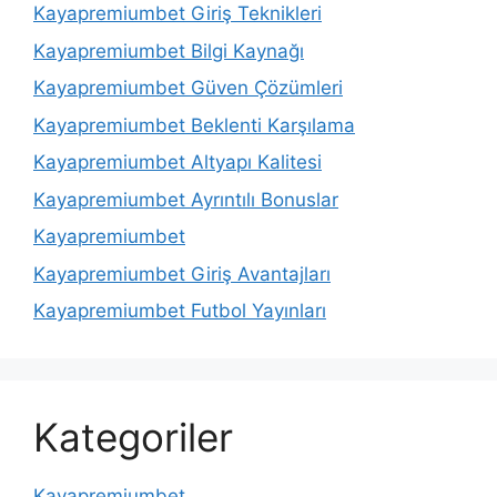
Kayapremiumbet Giriş Teknikleri
Kayapremiumbet Bilgi Kaynağı
Kayapremiumbet Güven Çözümleri
Kayapremiumbet Beklenti Karşılama
Kayapremiumbet Altyapı Kalitesi
Kayapremiumbet Ayrıntılı Bonuslar
Kayapremiumbet
Kayapremiumbet Giriş Avantajları
Kayapremiumbet Futbol Yayınları
Kategoriler
Kayapremiumbet